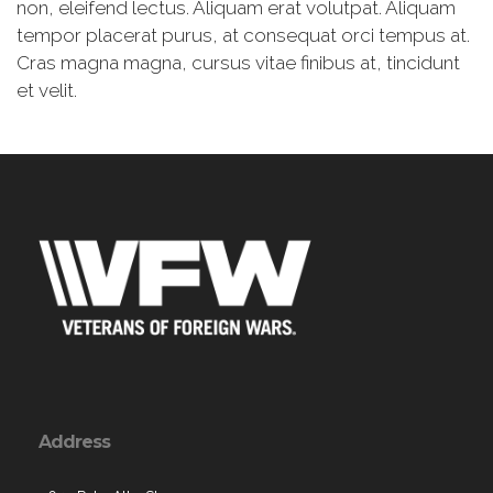
non, eleifend lectus. Aliquam erat volutpat. Aliquam
tempor placerat purus, at consequat orci tempus at.
Cras magna magna, cursus vitae finibus at, tincidunt
et velit.
Address